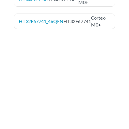
M0+
Cortex-
HT32F67741_46QFN
HT32F67741
M0+